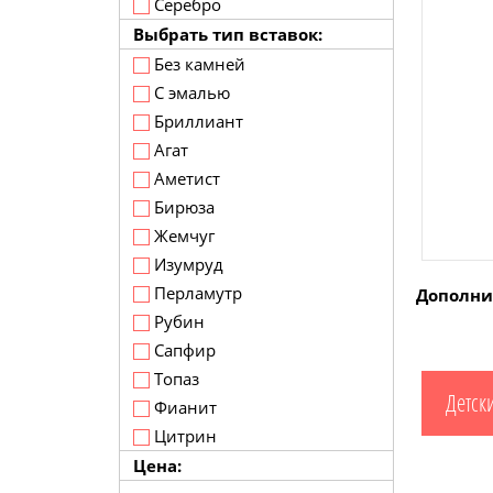
Серебро
Выбрать тип вставок:
Без камней
С эмалью
Бриллиант
Агат
Аметист
Бирюза
Жемчуг
Изумруд
Перламутр
Дополни
Рубин
Сапфир
Топаз
Детск
Фианит
Цитрин
Цена: