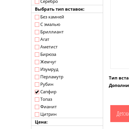
Серебро
Выбрать тип вставок:
Без камней
С эмалью
Бриллиант
Агат
Аметист
Бирюза
Жемчуг
Изумруд
Перламутр
Тип вста
Рубин
Дополни
Сапфир
Топаз
Фианит
Детск
Цитрин
Цена: