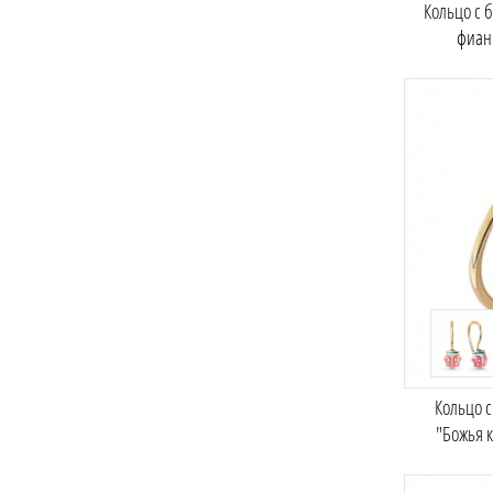
Кольцо с 
фиан
Кольцо 
"Божья 