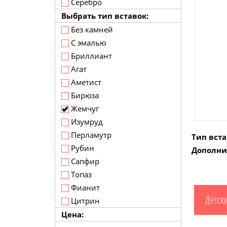
Серебро
Выбрать тип вставок:
Без камней
С эмалью
Бриллиант
Агат
Аметист
Бирюза
Жемчуг
Изумруд
Перламутр
Тип вста
Рубин
Дополни
Сапфир
Топаз
Фианит
Детск
Цитрин
Цена: