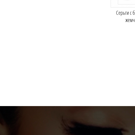
Серьги с 
жемч