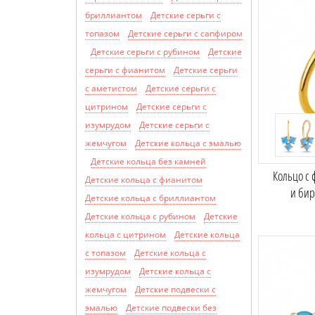
бриллиантом
Детские серьги с
топазом
Детские серьги с сапфиром
Детские серьги с рубином
Детские
серьги с фианитом
Детские серьги
с аметистом
Детские серьги с
цитрином
Детские серьги с
изумрудом
Детские серьги с
жемчугом
Детские кольца с эмалью
Детские кольца без камней
Кольцо с
Детские кольца с фианитом
и би
Детские кольца с бриллиантом
Детские кольца с рубином
Детские
кольца с цитрином
Детские кольца
с топазом
Детские кольца с
изумрудом
Детские кольца с
жемчугом
Детские подвески с
эмалью
Детские подвески без