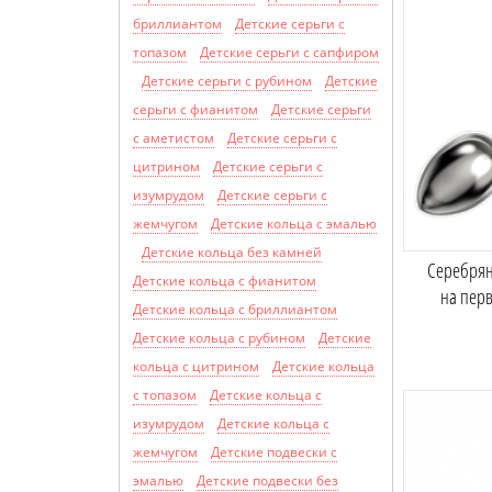
бриллиантом
Детские серьги с
топазом
Детские серьги с сапфиром
Детские серьги с рубином
Детские
серьги с фианитом
Детские серьги
с аметистом
Детские серьги с
цитрином
Детские серьги с
изумрудом
Детские серьги с
жемчугом
Детские кольца с эмалью
Детские кольца без камней
Серебрян
Детские кольца с фианитом
на пер
Детские кольца с бриллиантом
Детские кольца с рубином
Детские
кольца с цитрином
Детские кольца
с топазом
Детские кольца с
изумрудом
Детские кольца с
жемчугом
Детские подвески с
эмалью
Детские подвески без