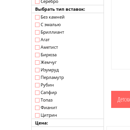
Серебро
Выбрать тип вставок:
Без камней
С эмалью
Бриллиант
Агат
Аметист
Бирюза
Жемчуг
Изумруд
Перламутр
Рубин
Сапфир
Детск
Топаз
Фианит
Цитрин
Цена: