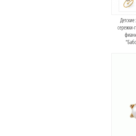
Детские
сережки-г
фиан
"Баб