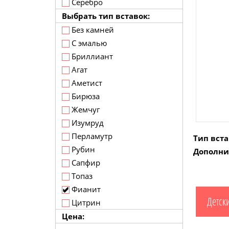
Серебро
Выбрать тип вставок:
Без камней
С эмалью
Бриллиант
Агат
Аметист
Бирюза
Жемчуг
Изумруд
Перламутр
Тип вста
Рубин
Дополни
Сапфир
Топаз
Фианит
Детск
Цитрин
Цена: