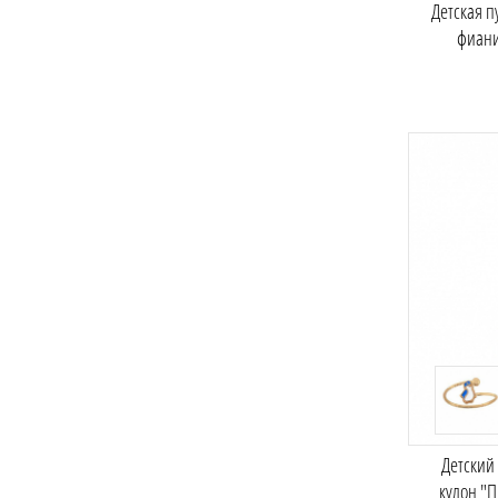
Детская п
фиан
Детский
кулон "