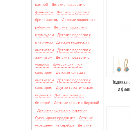
камней
Детские подвески с
фианитом
Детские подвески с
бриллиантом
Детские подвески с
рубином
Детские подвески с
изумрудом
Детские подвески с
цитрином
Детские подвески с
аметистом
Детские подвески с
жемчугом
Детские подвески с
топазом
Детские кольца с
сапфиром
Детские кольца с
аметистом
Детские подвески с
Подвеска 
сапфиром
Другие тематические
и фиа
подвески
Детские кольца с
бирюзой
Детские серьги с бирюзой
Детские подвески с бирюзой
Сувенирная продукция
Детские
украшения из серебра
Детские