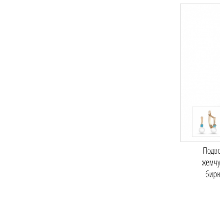
Подве
жемчу
бир