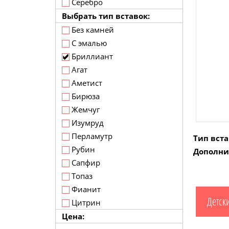
Серебро
Выбрать тип вставок:
Без камней
С эмалью
Бриллиант
Агат
Аметист
Бирюза
Жемчуг
Изумруд
Перламутр
Тип вста
Рубин
Дополни
Сапфир
Топаз
Фианит
Детск
Цитрин
Цена: