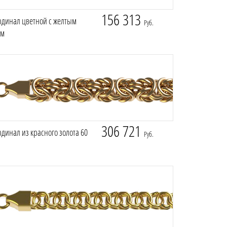
156 313
рдинал цветной с желтым
Руб.
см
306 721
динал из красного золота 60
Руб.