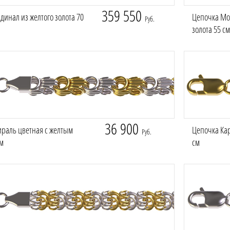
359 550
динал из желтого золота 70
Цепочка Мо
Руб.
золота 55 см
36 900
раль цветная с желтым
Цепочка Кар
Руб.
см
см