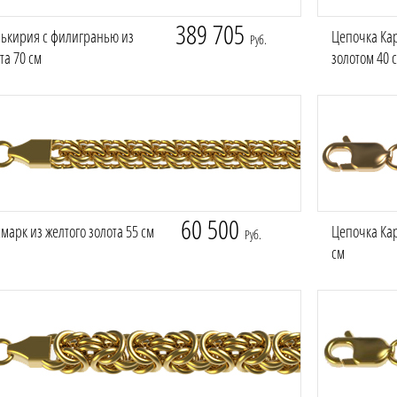
389 705
ькирия с филигранью из
Цепочка Ка
Руб.
та 70 см
золотом 40 
60 500
марк из желтого золота 55 см
Цепочка Кар
Руб.
см