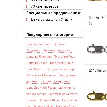
65 сантиметров
70 сантиметров
Специальные предложения:
Цепочка Кар
Цена со скидкой (1 шт.)
см
Популярное в категории:
Цепочка Бисмарк
Цепочка
Кардинал
Цепочка панцирная
Цепочка Якорная
Плетение Роза
Цепочка Кобра
Московский бит
Цепь Ручеек
Гламурный Бисмарк
Цепь Панцир
Московский Бисмарк
Панцирная
двойная
Якорная двухрядная
Цепь Двойной Якорь
Цепочки из
белого золота
Цепочки из желтого
золота
Цепочки 40 см
Цепочки 45
см
Цепочки 50 см
Цепочки 55 см