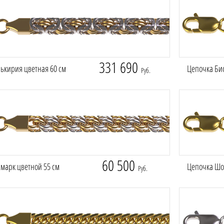
331 690
ькирия цветная 60 см
Цепочка Бис
Руб.
60 500
марк цветной 55 см
Цепочка Шоп
Руб.