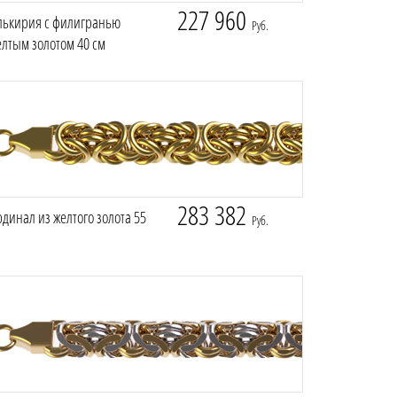
227 960
лькирия с филигранью
Руб.
елтым золотом 40 см
283 382
динал из желтого золота 55
Руб.