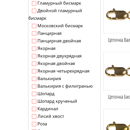
Гламурный бисмарк
Двойной гламурный
бисмарк
Московский бисмарк
Панцирная
Цепочка Вал
Панцирная двойная
Якорная
Якорная двухрядная
Якорная двойная
Якорная четырехрядная
Валькирия
Валькирия с филигранью
Шопард
Цепочка Бис
Шопард крученый
Кардинал
Лисий хвост
Роза