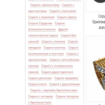
Серьги с фианитами
Серьги с
кристаллами
Серьги с жемчугом
Серь
Серьги с кораллом
Серьги Цветы
бриллиа
Серьги Сердечки
Серьги
ага
Анималистические
Другие
тематические серьги
Серьги без
камней
Серьги с эмалью
Серьги
гвоздики
Серьги колечки
Серьги
эксклюзивные и элитные
Серьги с
хризолитами
Cерьги с английским
замком
Серьги с итальянским
замком
Серьги двухсторонние
Серьги длинные
Серьги продевки
Серьги конго
Серьги с раухтопазом
Серьги с черными бриллиантами
Серьги с янтарем
Серьги гвоздики
с бриллиантами