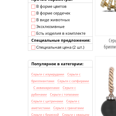
В форме цветов
В форме сердечек
В виде животных
Эксклюзивные
Есть изделия в комплекте
Серь
Специальные предложения:
брилли
Специальная цена (2 шт.)
Популярное в категории:
Серьги с изумрудами
Серьги с
бриллиантами
Серьги с сапфирами
С аквамаринами
Серьги с
рубинами
Серьги с топазами
Серьги с цитринами
Серьги с
аметистами
Серьги с гранатами
Серьги с бирюзой
Серьги с кварцем