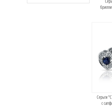
Серь
брилли
Серьги "
с сап