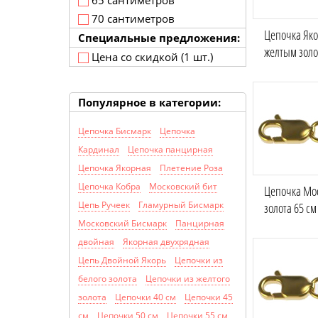
65 сантиметров
70 сантиметров
Цепочка Яко
Специальные предложения:
желтым золо
Цена со скидкой (1 шт.)
Популярное в категории:
Цепочка Бисмарк
Цепочка
Кардинал
Цепочка панцирная
Цепочка Якорная
Плетение Роза
Цепочка Кобра
Московский бит
Цепочка Мос
Цепь Ручеек
Гламурный Бисмарк
золота 65 см
Московский Бисмарк
Панцирная
двойная
Якорная двухрядная
Цепь Двойной Якорь
Цепочки из
белого золота
Цепочки из желтого
золота
Цепочки 40 см
Цепочки 45
см
Цепочки 50 см
Цепочки 55 см