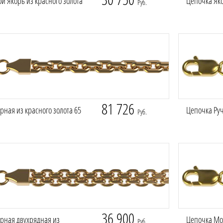
й Якорь из красного золота
Цепочка Яко
Руб.
81 726
рная из красного золота 65
Цепочка Руч
Руб.
36 900
рная двухрядная из
Цепочка Мо
Руб.