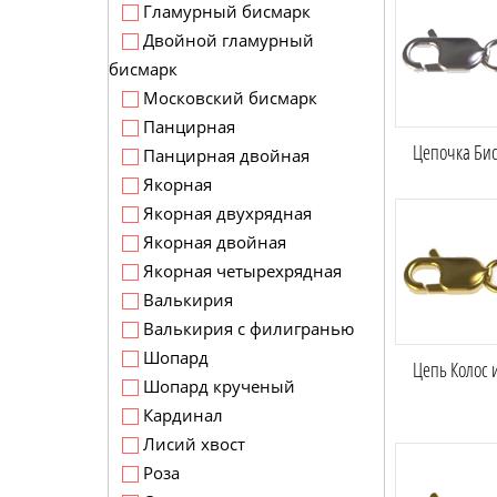
Гламурный бисмарк
Двойной гламурный
бисмарк
Московский бисмарк
Панцирная
Цепочка Бис
Панцирная двойная
Якорная
Якорная двухрядная
Якорная двойная
Якорная четырехрядная
Валькирия
Валькирия с филигранью
Шопард
Цепь Колос и
Шопард крученый
Кардинал
Лисий хвост
Роза