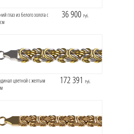
36 900
ий глаз из белого золота с
Руб.
 см
172 391
рдинал цветной с желтым
Руб.
см