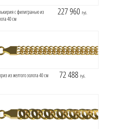
227 960
лькирия с филигранью из
Руб.
лота 40 см
72 488
риз из желтого золота 40 см
Руб.