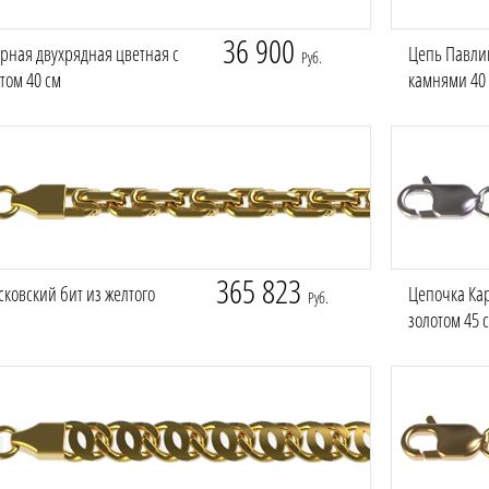
36 900
рная двухрядная цветная с
Цепь Павлин
Руб.
том 40 см
камнями 40
365 823
ковский бит из желтого
Цепочка Ка
Руб.
золотом 45 