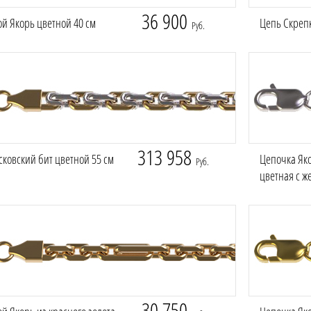
36 900
й Якорь цветной 40 см
Цепь Скрепк
Руб.
313 958
ковский бит цветной 55 см
Цепочка Як
Руб.
цветная с ж
30 750