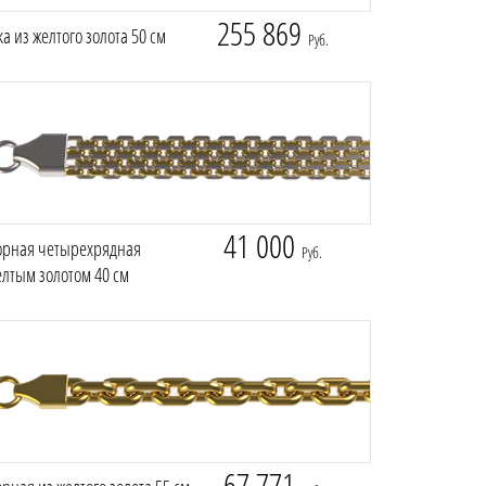
255 869
а из желтого золота 50 см
Руб.
41 000
орная четырехрядная
Руб.
елтым золотом 40 см
67 771