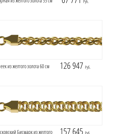
рная из желтого золота 55 см
Руб.
126 947
еек из желтого золота 60 см
Руб.
157 645
сковский Бисмарк из желтого
Руб.