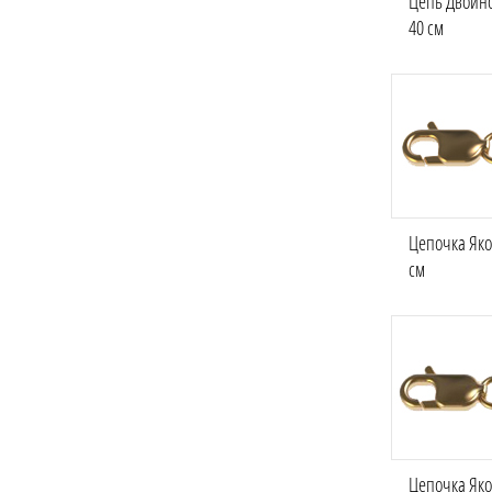
Цепь Двойно
40 см
Цепочка Яко
см
Цепочка Яко