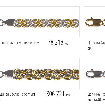
78 218
а цветная с желтым золотом
Цепочка Кар
Руб.
см
306 721
динал цветной с желтым
Цепочка Яко
Руб.
см
золота 40 см