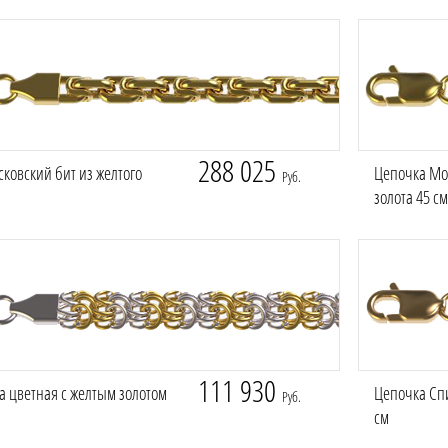
288 025
ковский бит из желтого
Цепочка Мос
Руб.
золота 45 см
111 930
а цветная с желтым золотом
Цепочка Спи
Руб.
см