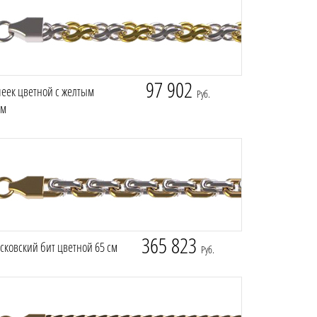
97 902
еек цветной с желтым
Руб.
см
365 823
ковский бит цветной 65 см
Руб.