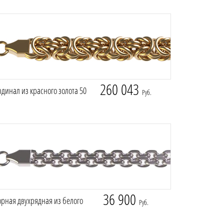
260 043
динал из красного золота 50
Руб.
36 900
рная двухрядная из белого
Руб.