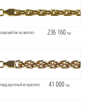
236 160
ковский бит из желтого
Руб.
41 000
пард крученый из красного
Руб.