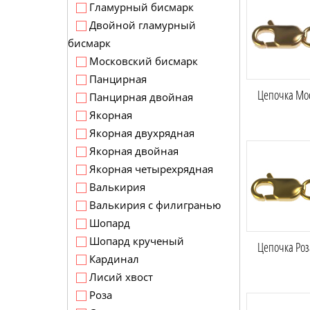
Гламурный бисмарк
Двойной гламурный
бисмарк
Московский бисмарк
Панцирная
Цепочка Мос
Панцирная двойная
Якорная
Якорная двухрядная
Якорная двойная
Якорная четырехрядная
Валькирия
Валькирия с филигранью
Шопард
Шопард крученый
Цепочка Роза
Кардинал
Лисий хвост
Роза