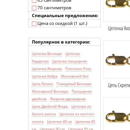
65 сантиметров
70 сантиметров
Специальные предложения:
Цена со скидкой (1 шт.)
Цепочка Яко
Популярное в категории:
Цепочка Бисмарк
Цепочка
Кардинал
Цепочка панцирная
Цепочка Якорная
Плетение Роза
Цепочка Кобра
Московский бит
Цепь Ручеек
Гламурный Бисмарк
Цепь Скрепк
Московский Бисмарк
Панцирная
двойная
Якорная двухрядная
Цепь Двойной Якорь
Цепочки из
белого золота
Цепочки из желтого
золота
Цепочки 40 см
Цепочки 45
см
Цепочки 50 см
Цепочки 55 см